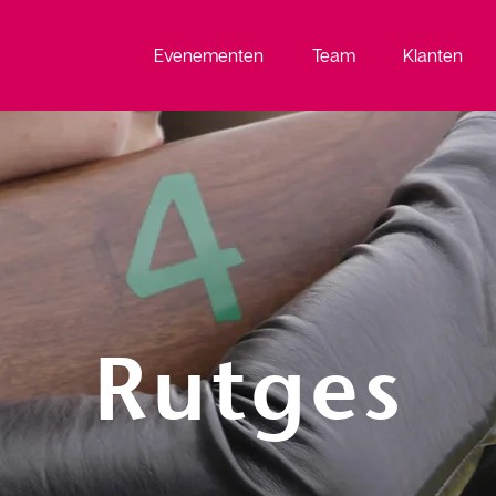
Evenementen
Team
Klanten
Rutges