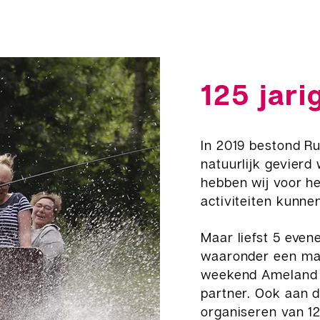
125 jari
In 2019 bestond Ru
natuurlijk gevier
hebben wij voor he
activiteiten kunne
Maar liefst 5 even
waaronder een magi
weekend Ameland m
partner. Ook aan 
organiseren van 1