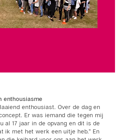
n enthousiasme
laaiend enthousiast. Over de dag en
 concept. Er was iemand die tegen mij
nu al 17 jaar in de opvang en dit is de
t ik met het werk een uitje heb.” En
en die keihard voor ons aan het werk