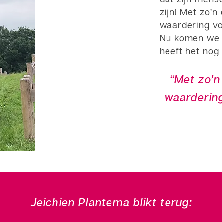
zijn! Met zo’n
waardering voo
Nu komen we o
heeft het nog 
“Met zo’n
waardering
Jeichien Plantema blikt terug: