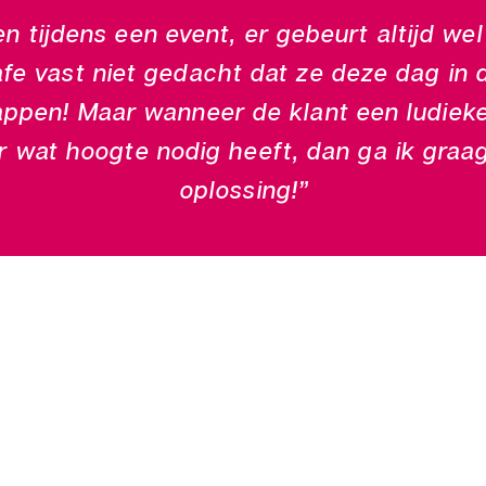
len tijdens een event, er gebeurt altijd we
fe vast niet gedacht dat ze deze dag in
ppen! Maar wanneer de klant een ludieke
r wat hoogte nodig heeft, dan ga ik graa
oplossing!”
Perfect Events organiseert de meest
uiteenlopende evenementen op maat,