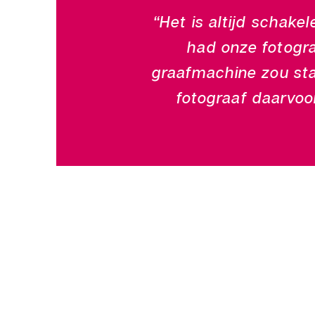
“Het is altijd schake
had onze fotogra
graafmachine zou sta
fotograaf daarvoo
Schapenstraat 2
3401 BR IJsselstein
030 – 636 47 29
info@perfectevents.nl