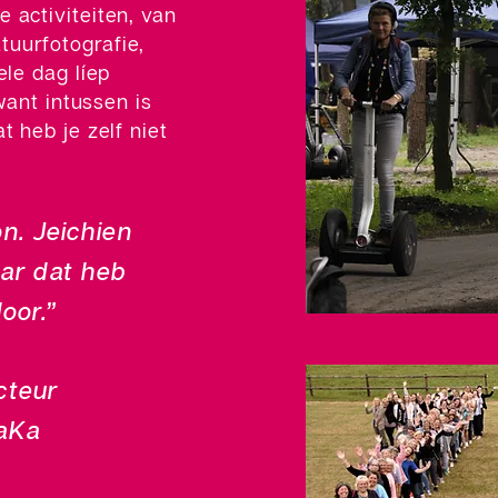
 activiteiten, van
uurfotografie,
ele dag líep
want intussen is
t heb je zelf niet
n. Jeichien
aar dat heb
oor.”
cteur
aKa