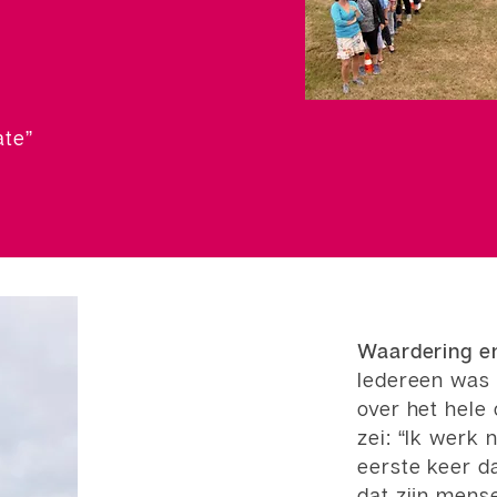
ate”
Waardering e
Iedereen was 
over het hele
zei: “Ik werk 
eerste keer da
dat zijn mens