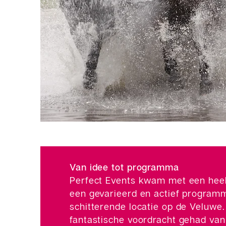
Van idee tot programma
Perfect Events kwam met een heel
een gevarieerd en actief program
schitterende locatie op de Veluw
fantastische voordracht gehad van