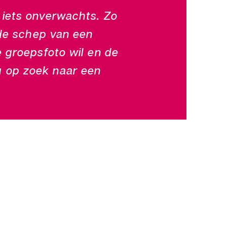
l iets onverwachts. Zo
 de schep van een
 groepsfoto wil en de
g op zoek naar een
Evenementen
Bedrijfsfeest
Relatie event
Personeelsuitje
Teambuilding