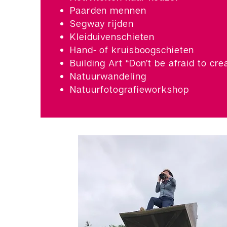
Paarden mennen
Segway rijden
Kleiduivenschieten
Hand- of kruisboogschieten
Building Art “Don’t be afraid to cre
Natuurwandeling
Natuurfotografieworkshop