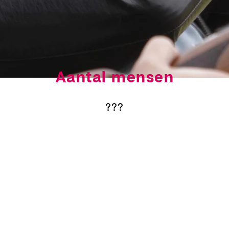
Aantal mensen
???