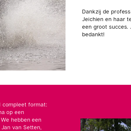
Dankzij de professio
Jeichien en haar t
een groot succes.
bedankt!
 compleet format:
ma op een
e. We hebben een
 Jan van Setten,