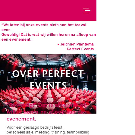
“We laten bij onze events niets aan het toeval
over.
Geweldig! Dat is wat wij willen horen na afloop van
een evenement.
- Jeichien Plantema
Perfect Events
OVER PERFECT
EVENTS
"Geweldig!" Dat is alles wat wij
willen horen na afloop van een
evenement.
Voor een geslaagd bedrijfsfeest,
personeelsuitje, meeting, training, teambuilding